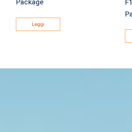
Package
F1
P
Leggi